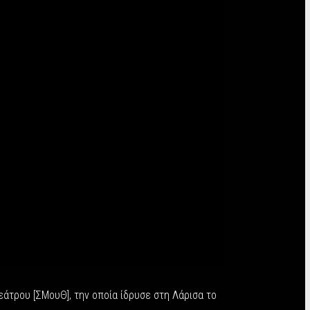
άτρου [ΣMουΘ], την οποία ίδρυσε στη Λάρισα το